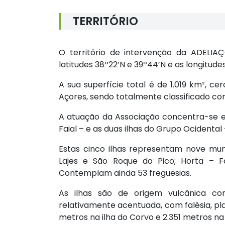
TERRITÓRIO
O território de intervenção da ADELIAÇ
latitudes 38º22’N e 39º44’N e as longitude
A sua superfície total é de 1.019 km², c
Açores, sendo totalmente classificado como
A atuação da Associação concentra-se em
Faial – e as duas ilhas do Grupo Ocidental 
Estas cinco ilhas representam nove mun
Lajes e São Roque do Pico; Horta – Fa
Contemplam ainda 53 freguesias.
As ilhas são de origem vulcânica co
relativamente acentuada, com falésia, pla
metros na ilha do Corvo e 2.351 metros na 