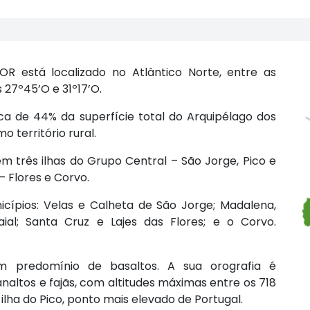
OR está localizado no Atlântico Norte, entre as
s 27º45’O e 31º17’O.
erca de 44% da superfície total do Arquipélago dos
 território rural.
 três ilhas do Grupo Central – São Jorge, Pico e
– Flores e Corvo.
icípios: Velas e Calheta de São Jorge; Madalena,
ial; Santa Cruz e Lajes das Flores; e o Corvo.
m predomínio de basaltos. A sua orografia é
naltos e fajãs, com altitudes máximas entre os 718
ilha do Pico, ponto mais elevado de Portugal.